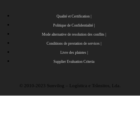
Qualité et Certification |
Politique de Confidentialité |
Mode alternative de resolution des conflits |
Conditions de prestation de services |
Livre des plaintes |
Supplier Evaluation Criteria
© 2010-2023 Sunvilog – Logística e Trânsitos, Lda.