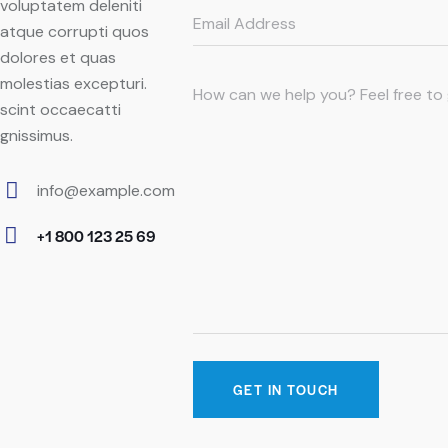
voluptatem deleniti
atque corrupti quos
dolores et quas
molestias excepturi.
scint occaecatti
gnissimus.
info@example.com
E-
+1 800 123 25 69
m
Ph
ail:
on
e: