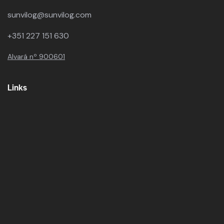
sunvilog@sunvilog.com
+351 227 151 630
Alvará nº 900601
Links